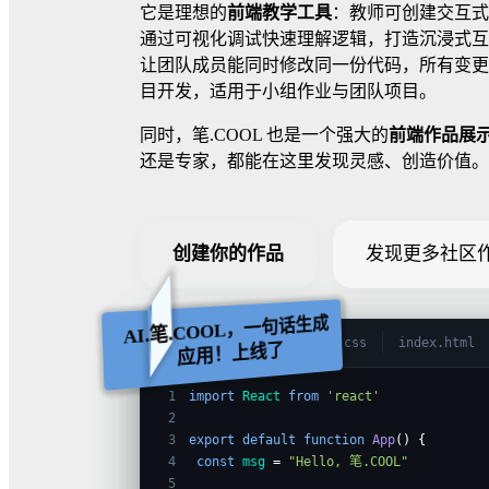
它是理想的
前端教学工具
：教师可创建交互式
通过可视化调试快速理解逻辑，打造沉浸式互
让团队成员能同时修改同一份代码，所有变更
目开发，适用于小组作业与团队项目。
同时，笔.COOL 也是一个强大的
前端作品展
还是专家，都能在这里发现灵感、创造价值。
创建你的作品
发现更多社区
AI.笔.COOL，一句话生成
App.jsx
style.css
index.html
应用！上线了
1
import
React
from
'react'
2
3
export
default
function
App
() {
4
const
msg
=
"Hello, 笔.COOL"
5