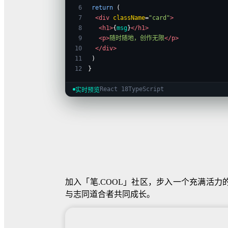
6
return
(
7
<div
className
=
"card"
>
8
<h1>
{
msg
}
</h1>
9
<p>
随时随地，创作无限
</p>
10
</div>
11
)
12
}
React 18
TypeScript
实时预览
加入「笔.COOL」社区，步入一个充满活
与志同道合者共同成长。