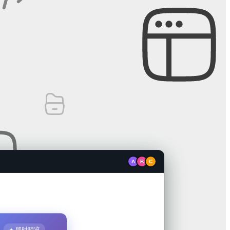
A
B
C
✦ 即时预览