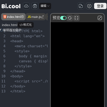
登录
编辑
index.html
main.js
package.json
预览
index.html
格式化
编辑器加载中
1
<!DOCTYPE html>

2
<html lang="en">

3
<head>

4
  <meta charset="UTF-8">

5
  <style>

6
    body { margin: 0; }

7
    canvas { display: block; }

8
  </style>

9
</head>

10
<body>

11
  <script src="./main.js"></script>

12
</body>

13
</html>