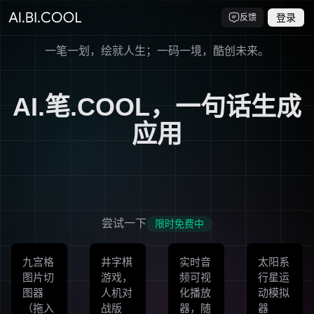
登录
反馈
一笔一划，绘就人生；一码一境，酷创未来。
AI.笔.COOL，一句话生成
应用
尝试一下
限时免费中
九宫格
井字棋
实时音
太阳系
图片切
游戏，
频可视
行星运
图器
人机对
化播放
动模拟
（拖入
战版
器，随
器