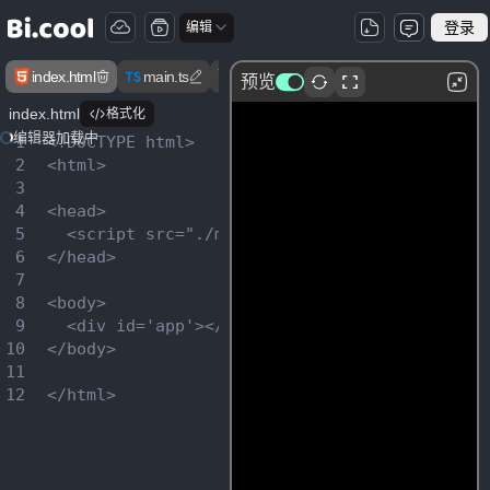
登录
编辑
index.html
main.ts
App.vue
ElementPlusDemo.vue
预览
index.html
格式化
编辑器加载中
1
<!DOCTYPE html>

2
<html>

3
4
<head>

5
  <script src="./main.ts"></script>

6
</head>

7
8
<body>

9
  <div id='app'></div>

10
</body>

11
12
</html>