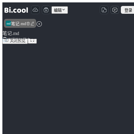
编辑
登录
md
笔记.md
笔记.md
编辑器加载中
1
关闭预览
2
# Markdown 语法示例

3
4
> 这是一份展示 **Markdown** 常用语法的完整用例。 
5
> 支持大多数标准 Markdown 解析器（CommonMark 兼
6
7
---

8
9
## 1. 标题（Headings）

10
11
# 一级标题（H1）

12
## 二级标题（H2）

13
### 三级标题（H3）

14
#### 四级标题（H4）

15
##### 五级标题（H5）
